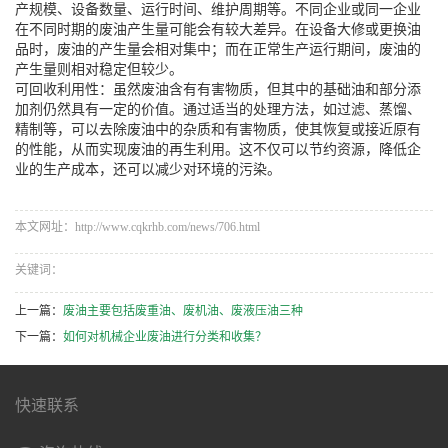
产规模、设备数量、运行时间、维护周期等。不同企业或同一企业
在不同时期的废油产生量可能会有较大差异。在设备大修或更换油
品时，废油的产生量会相对集中；而在正常生产运行期间，废油的
产生量则相对稳定但较少。
可回收利用性：虽然废油含有有害物质，但其中的基础油和部分添
加剂仍然具有一定的价值。通过适当的处理方法，如过滤、蒸馏、
精制等，可以去除废油中的杂质和有害物质，使其恢复或接近原有
的性能，从而实现废油的再生利用。这不仅可以节约资源，降低企
业的生产成本，还可以减少对环境的污染。
本文网址：http://www.cqkrhb.com/news/706.html
关键词：
上一篇：
废油主要包括废重油、废机油、废液压油三种
下一篇：
如何对机械企业废油进行分类和收集？
快速联系