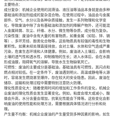
主要特点：
成分复杂：机械企业使用的润滑油、液压油等油品本身就是由多种
基础油和添加剂组成的复杂混合物。在使用过程中，油品会与金属
部件、空气、水分以及各种杂质接触，发生一系列物理和化学变
化，导致废油中除了含有基础油和添加剂的降解产物外，还可能混
入金属碎屑、灰尘、纤维、水分、微生物等杂质，成分极为复杂。
污染性强：废油中含有大量的有害物质，如重金属（如铅、锌、镉
等）、多环芳烃、酚类化合物等，这些物质具有较强的毒性和生物
累积性。如果未经处理直接排放，会对土壤、水体和空气造成严重
污染，危害生态环境和人体健康。例如，废油进入土壤后，会影响
土壤的透气性和透水性，抑制植物的生长；进入水体后，会在水面
形成油膜，阻碍氧气的溶解，导致水生生物缺氧死亡。
可燃性：废油的主要成分是基础油，基础油具有可燃性，其闪点和
燃点相对较低。在一定条件下，废油遇到明火、高温或静电等火源
时，容易发生燃烧甚至爆炸，存在较大的安全隐患。因此，废油在
储存、运输和处理过程中需要特别注意防火防爆。
理化性质变化大：随着使用时间的增加和工作条件的变化，机械企
业废油的理化性质会发生显著变化。例如，粘度会增大或减小，酸
值会升高，水分含量会增加，抗氧化性能会下降等。这些变化会影
响废油的使用性能和处理方法，需要根据具体情况进行分析和处
理。
产生量不均衡：机械企业废油的产生量受到多种因素的影响，如生