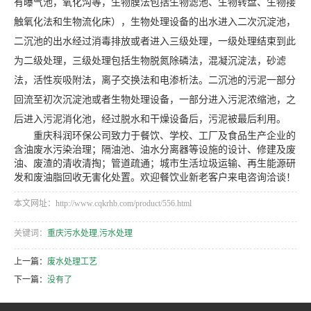
有曝气池，氧化沟等，生物膜法包括生物滤池、生物转盘、生物接
触氧化法和生物流化床），生物处理设备的出水进入二次沉淀池，
二沉池的出水经过消毒排放或者进入三级处理，一级处理结束到此
为二级处理，三级处理包括生物脱氮除磷法，混凝沉淀法，砂滤
法，活性炭吸附法，离子交换法和电渗析法。二沉池的污泥一部分
回流至初次沉淀池或者生物处理设备，一部分进入污泥浓缩池，之
后进入污泥消化池，经过脱水和干燥设备后，污泥被最后利用。
重庆科润环保公司致力于餐饮、学校、工厂及食品生产企业的
含油废水污染治理；隔油池、油水分离器等设施的设计、修建及废
油、废渣的清收清掏；管道疏通；城市生活垃圾运输、再生能源研
发和废油脂回收无害化处置。欢迎餐饮业新老客户来电咨询洽谈！
本文网址：http://www.cqkrhb.com/product/556.html
关键词：
重庆污水处理
,
污水处理
上一篇：
废水处理工艺
下一篇：
没有了