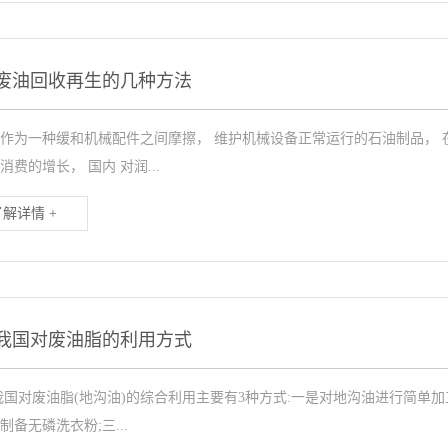
废油回收再生的几种方法
作为一种缓和机械配件之间摩擦， 维护机械设备正常运行的石油制品， 
消费的增长， 国内 对润...
了解详情 +
我国对废油脂的利用方式
我国对废油脂(地沟油)的综合利用主要有3种方式:一是对地沟油进行简单
制备无磷洗衣粉;三...