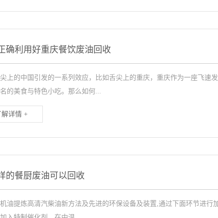
正确利用好重庆餐饮废油回收
尖上的中国引发的一系列效应，比如舌尖上的重庆，重庆作为一座飞速发
名的美食与特色小吃。那么如何...
了解详情 +
样的餐厨废油可以回收
机油提炼高清汽柴油新方法及先进的环保设备及装置,通过下面环节进行加
加入特制催化剂，在中温...