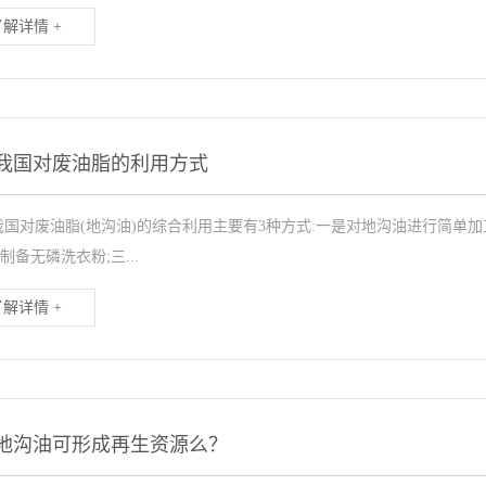
了解详情 +
我国对废油脂的利用方式
我国对废油脂(地沟油)的综合利用主要有3种方式:一是对地沟油进行简单
制备无磷洗衣粉;三...
了解详情 +
地沟油可形成再生资源么？